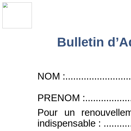
Bulletin d’
NOM :.............................
PRENOM :.........................
Pour un renouvelle
indispensable : ...............