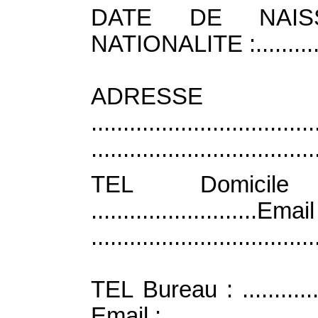
DATE DE NAISSANCE :
NATIONALITE :.................
ADRESSE 
...................................
...................................
TEL Domicile :....
.............
...................................
TEL Bureau : ................
Email : .........................