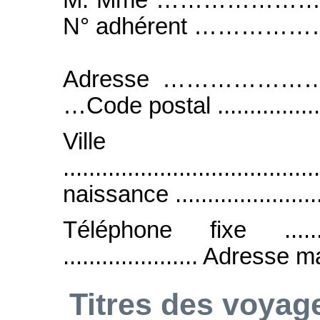
N° adhérent …………
Adresse …………
…Code postal .....................
Ville
......................................
naissance .........................
Téléphone fixe .......
..................... Adresse mail .
Titres des voyag