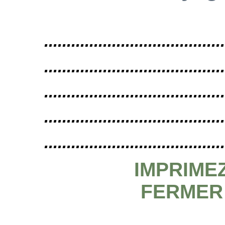
........................................
........................................
........................................
........................................
........................................
IMPRIME
FERMER