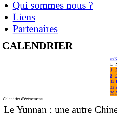
Qui sommes nous ?
Liens
Partenaires
CALENDRIER
«
<
N
L
1
8
15
22
29
Calendrier d'évènements
Le Yunnan : une autre Ch