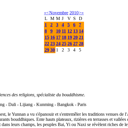
«
<
Novembre
2010
>
»
L
M
M
J
V
S
D
1
2
3
4
5
6
7
8
9
10
11
12
13
14
15
16
17
18
19
20
21
22
23
24
25
26
27
28
29
30
1
2
3
4
5
iences des religions, spécialiste du bouddhisme.
ng - Dali - Lijiang - Kunming - Bangkok - Paris
, le Yunnan a vu s'épanouir et s'entremêler les traditions venues de l'
ourants bouddhiques. Ente hauts plateaux, rizières en terrasses et vall
 et dans leurs champs, les peuples Bai, Yi ou Naxi se révèlent riches de l