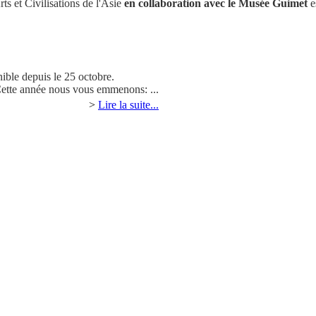
ts et Civilisations de l'Asie
en collaboration avec le Musée Guimet
e
nible depuis le 25 octobre.
Cette année nous vous emmenons: ...
>
Lire la suite...