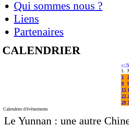
Qui sommes nous ?
Liens
Partenaires
CALENDRIER
«
<
N
L
1
8
15
22
29
Calendrier d'évènements
Le Yunnan : une autre Ch