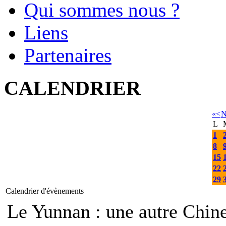
Qui sommes nous ?
Liens
Partenaires
CALENDRIER
«
<
N
L
1
8
15
22
29
Calendrier d'évènements
Le Yunnan : une autre Ch