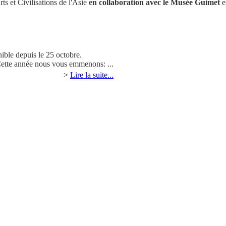
ts et Civilisations de l'Asie
en collaboration avec le Musée Guimet
e
nible depuis le 25 octobre.
Cette année nous vous emmenons: ...
>
Lire la suite...