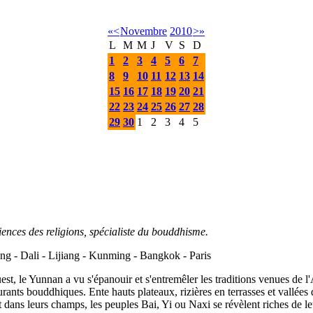
«
<
Novembre
2010
>
»
L
M
M
J
V
S
D
1
2
3
4
5
6
7
8
9
10
11
12
13
14
15
16
17
18
19
20
21
22
23
24
25
26
27
28
29
30
1
2
3
4
5
iences des religions, spécialiste du bouddhisme.
ng - Dali - Lijiang - Kunming - Bangkok - Paris
, le Yunnan a vu s'épanouir et s'entremêler les traditions venues de l'
ourants bouddhiques. Ente hauts plateaux, rizières en terrasses et vall
 et dans leurs champs, les peuples Bai, Yi ou Naxi se révèlent riches de l