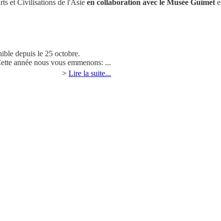
ts et Civilisations de l'Asie
en collaboration avec le Musée Guimet
e
nible depuis le 25 octobre.
Cette année nous vous emmenons: ...
>
Lire la suite...