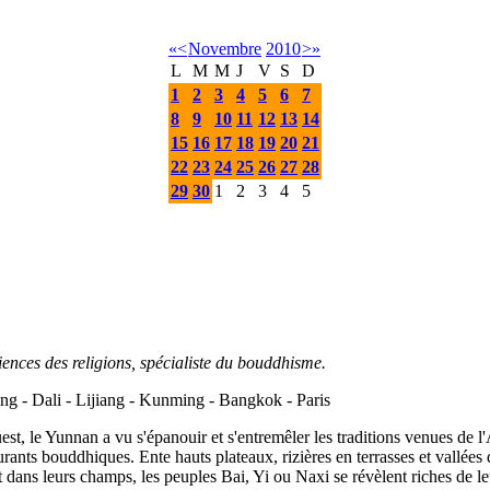
«
<
Novembre
2010
>
»
L
M
M
J
V
S
D
1
2
3
4
5
6
7
8
9
10
11
12
13
14
15
16
17
18
19
20
21
22
23
24
25
26
27
28
29
30
1
2
3
4
5
iences des religions, spécialiste du bouddhisme.
ng - Dali - Lijiang - Kunming - Bangkok - Paris
, le Yunnan a vu s'épanouir et s'entremêler les traditions venues de l'
ourants bouddhiques. Ente hauts plateaux, rizières en terrasses et vall
 et dans leurs champs, les peuples Bai, Yi ou Naxi se révèlent riches de l