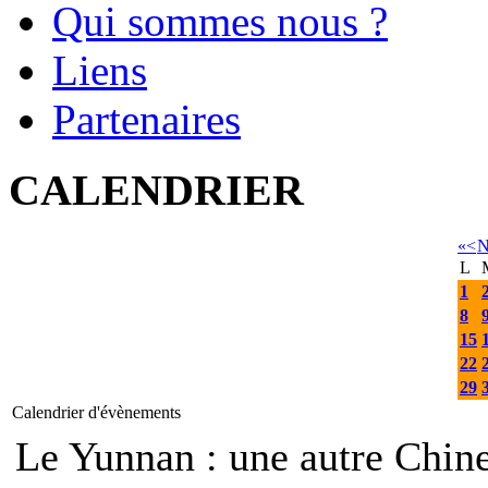
Qui sommes nous ?
Liens
Partenaires
CALENDRIER
«
<
N
L
1
8
15
22
29
Calendrier d'évènements
Le Yunnan : une autre Ch