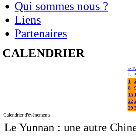
Qui sommes nous ?
Liens
Partenaires
CALENDRIER
«
<
N
L
1
8
15
22
29
Calendrier d'évènements
Le Yunnan : une autre Ch