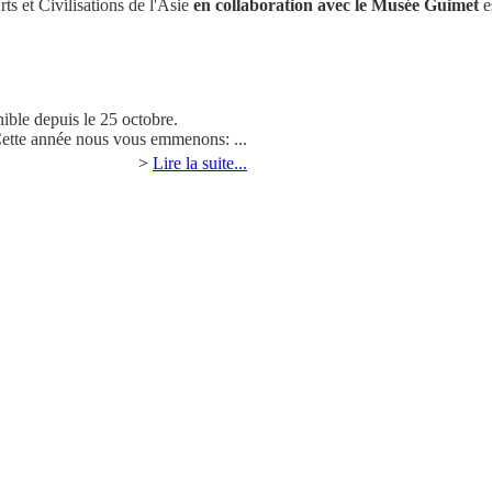
ts et Civilisations de l'Asie
en collaboration avec le Musée Guimet
e
nible depuis le 25 octobre.
Cette année nous vous emmenons: ...
>
Lire la suite...