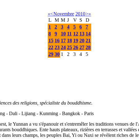
«
<
Novembre
2010
>
»
L
M
M
J
V
S
D
1
2
3
4
5
6
7
8
9
10
11
12
13
14
15
16
17
18
19
20
21
22
23
24
25
26
27
28
29
30
1
2
3
4
5
iences des religions, spécialiste du bouddhisme.
ng - Dali - Lijiang - Kunming - Bangkok - Paris
, le Yunnan a vu s'épanouir et s'entremêler les traditions venues de l'
ourants bouddhiques. Ente hauts plateaux, rizières en terrasses et vall
 et dans leurs champs, les peuples Bai, Yi ou Naxi se révèlent riches de l