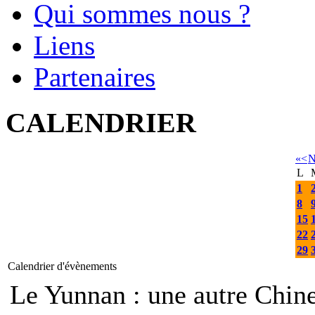
Qui sommes nous ?
Liens
Partenaires
CALENDRIER
«
<
N
L
1
8
15
22
29
Calendrier d'évènements
Le Yunnan : une autre Ch