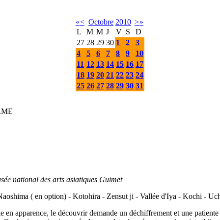
«
<
Octobre
2010
>
»
L
M
M
J
V
S
D
27
28
29
30
1
2
3
4
5
6
7
8
9
10
11
12
13
14
15
16
17
18
19
20
21
22
23
24
25
26
27
28
29
30
31
IRME
sée national des arts asiatiques Guimet
aoshima ( en option) - Kotohira - Zensut ji - Vallée d'Iya - Kochi - U
ible en apparence, le découvrir demande un déchiffrement et une patien