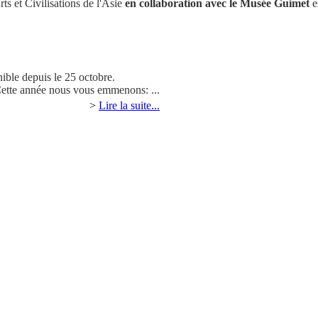
ts et Civilisations de l'Asie
en collaboration avec le Musée Guimet
e
nible depuis le 25 octobre.
Cette année nous vous emmenons: ...
>
Lire la suite...