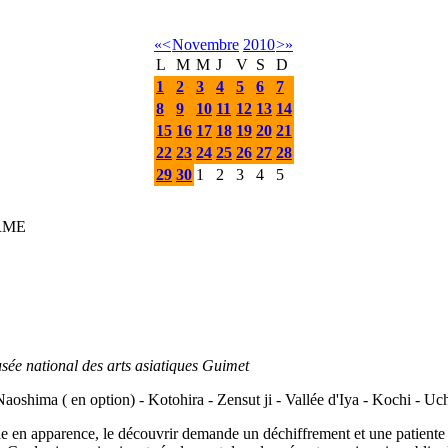
«
<
Novembre
2010
>
»
L
M
M
J
V
S
D
1
2
3
4
5
6
7
8
9
10
11
12
13
14
15
16
17
18
19
20
21
22
23
24
25
26
27
28
29
30
1
2
3
4
5
IRME
sée national des arts asiatiques Guimet
aoshima ( en option) - Kotohira - Zensut ji - Vallée d'Iya - Kochi - U
ible en apparence, le découvrir demande un déchiffrement et une patien