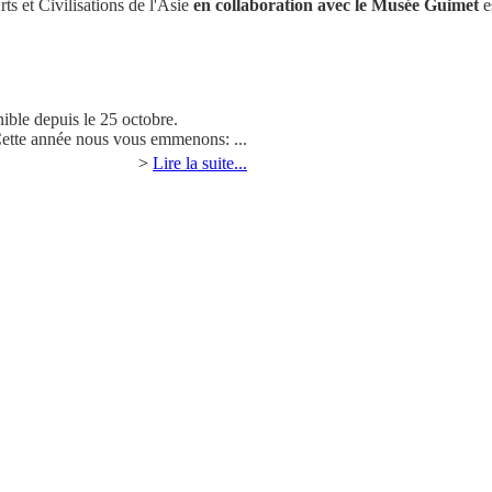
ts et Civilisations de l'Asie
en collaboration avec le Musée Guimet
e
nible depuis le 25 octobre.
Cette année nous vous emmenons: ...
>
Lire la suite...