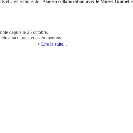
ts et Civilisations de l'Asie
en collaboration avec le Musée Guimet
e
nible depuis le 25 octobre.
Cette année nous vous emmenons: ...
>
Lire la suite...