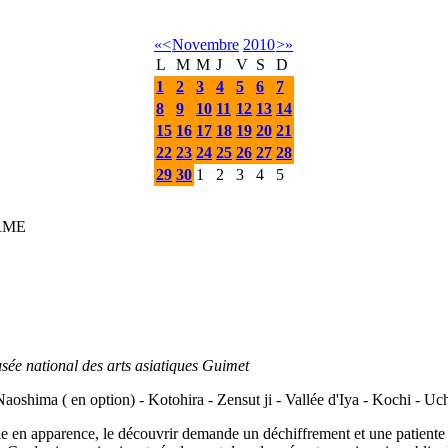
«
<
Novembre
2010
>
»
L
M
M
J
V
S
D
1
2
3
4
5
6
7
8
9
10
11
12
13
14
15
16
17
18
19
20
21
22
23
24
25
26
27
28
29
30
1
2
3
4
5
IRME
sée national des arts asiatiques Guimet
aoshima ( en option) - Kotohira - Zensut ji - Vallée d'Iya - Kochi - U
ible en apparence, le découvrir demande un déchiffrement et une patien