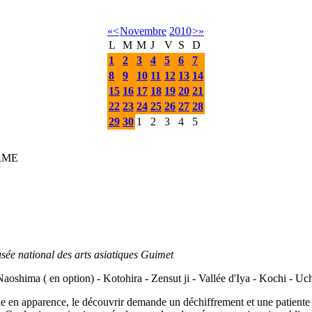
«
<
Novembre
2010
>
»
L
M
M
J
V
S
D
1
2
3
4
5
6
7
8
9
10
11
12
13
14
15
16
17
18
19
20
21
22
23
24
25
26
27
28
29
30
1
2
3
4
5
IRME
sée national des arts asiatiques Guimet
aoshima ( en option) - Kotohira - Zensut ji - Vallée d'Iya - Kochi - U
ible en apparence, le découvrir demande un déchiffrement et une patien