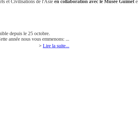
ts et Civilisations de l'Asie
en collaboration avec le Musée Guimet
e
nible depuis le 25 octobre.
Cette année nous vous emmenons: ...
>
Lire la suite...