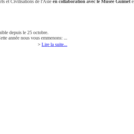
ts et Civilisations de l'Asie
en collaboration avec le Musée Guimet
e
nible depuis le 25 octobre.
Cette année nous vous emmenons: ...
>
Lire la suite...