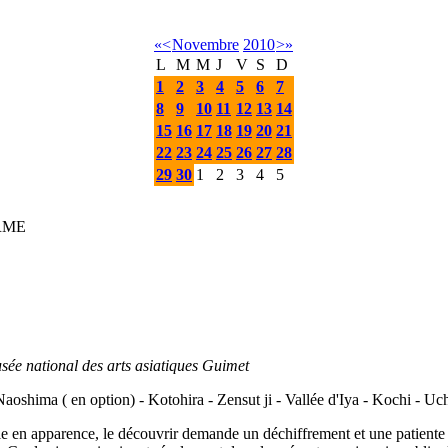
«
<
Novembre
2010
>
»
L
M
M
J
V
S
D
1
2
3
4
5
6
7
8
9
10
11
12
13
14
15
16
17
18
19
20
21
22
23
24
25
26
27
28
29
30
1
2
3
4
5
IRME
sée national des arts asiatiques Guimet
aoshima ( en option) - Kotohira - Zensut ji - Vallée d'Iya - Kochi - U
ible en apparence, le découvrir demande un déchiffrement et une patien