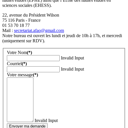
hautes études (EPHE) ainsi que l’Ecole des hautes études en
sciences sociales (EHESS).
22, avenue du Président Wilson
75 116 Paris - France
01 53 70 18 77
Mail :
secretariat.afao@gmail.com
Notre bureau est ouvert les lundi et jeudi de 10h à 17h, et mercredi
(uniquement sur RDV).
Votre Nom
(*)
Invalid Input
Courriel
(*)
Invalid Input
Votre message
(*)
Invalid Input
Envoyer ma demande