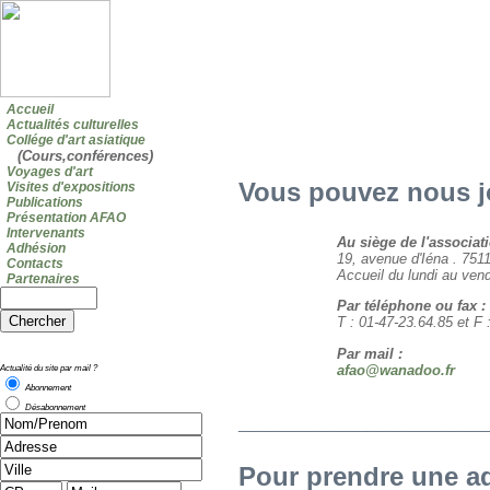
Accueil
Actualités culturelles
Collége d'art asiatique
(Cours,conférences)
Voyages d'art
Vous pouvez nous j
Visites d'expositions
Publications
Présentation AFAO
Intervenants
Au siège de l'associati
Adhésion
19, avenue d'Iéna . 75
Contacts
Accueil du lundi au ven
Partenaires
Par téléphone ou fax :
T : 01-47-23.64.85 et F 
Par mail :
Actualité du site par mail ?
afao@wanadoo.fr
Abonnement
Désabonnement
_________________
Pour prendre une ad