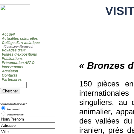
VISI
Accueil
Actualités culturelles
Collége d'art asiatique
(Cours,conférences)
Voyages d'art
Visites d'expositions
Publications
« Bronzes d
Présentation AFAO
Intervenants
Adhésion
Contacts
Partenaires
150 pièces en
international
singuliers, au 
Actualité du site par mail ?
animalier, appa
Abonnement
Désabonnement
des vallées du 
iranien, près d