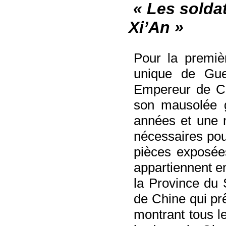
« Les soldat
Xi’An »
Pour la premiè
unique de Guer
Empereur de Chi
son mausolée g
années et une 
nécessaires pour
pièces exposées
appartiennent en
la Province du 
de Chine qui prê
montrant tous l