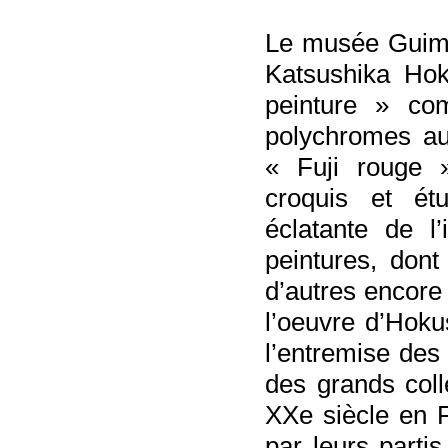
Le musée Guime
Katsushika Hok
peinture » c
polychromes au
« Fuji rouge »
croquis et é
éclatante de l’
peintures, don
d’autres encore 
l’oeuvre d’Hokus
l’entremise des
des grands coll
XXe siècle en 
par leurs partis