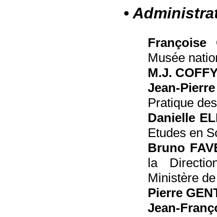
• Administra
Françoise
Musée nation
M.J. COFF
Jean-Pier
Pratique des
Danielle E
Etudes en Sc
Bruno FAV
la Directi
Ministère de 
Pierre GE
Jean-Fran