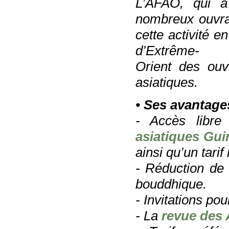
L’AFAO, qui à
nombreux ouvra
cette activité e
d’Extrême-
Orient des ouv
asiatiques.
• Ses avantage
-
Accès libre
asiatiques Gu
ainsi qu’un tari
- Réduction de
bouddhique.
- Invitations p
- La
revue des 