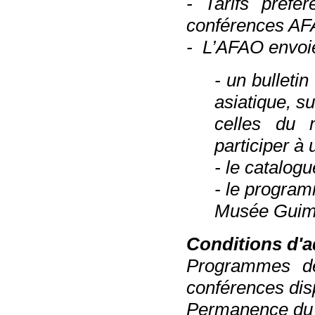
- Tarifs préfé
conférences A
- L’AFAO envoie
- un bulletin
asiatique, su
celles du 
participer à u
- le catalog
- le progra
Musée Guim
Conditions d'
Programmes de
conférences dis
Permanence du l