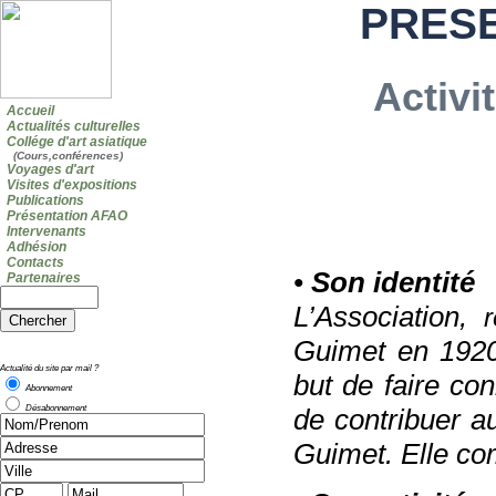
PRESE
Activi
Accueil
Actualités culturelles
Collége d'art asiatique
(Cours,conférences)
Voyages d'art
Visites d'expositions
Publications
Présentation AFAO
Intervenants
Adhésion
Contacts
•
Son identité
Partenaires
L’Association,
Guimet en 1920 
Actualité du site par mail ?
but de faire con
Abonnement
Désabonnement
de contribuer a
Guimet. Elle co