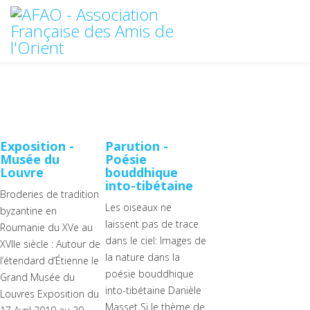
Exposition -
Parution -
Musée du
Poésie
Louvre
bouddhique
into-tibétaine
Broderies de tradition
Les oiseaux ne
byzantine en
laissent pas de trace
Roumanie du XVe au
dans le ciel: Images de
XVIIe siècle : Autour de
la nature dans la
l’étendard d’Étienne le
poésie bouddhique
Grand Musée du
into-tibétaine Danièle
Louvres Exposition du
Masset Si le thème de