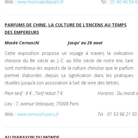
Web. :
www.monnaiedeparis.fr
Tel. :
01 40 46 56 6
PARFUMS DE CHINE, LA CULTURE DE L’ENCENS AU TEMPS
DES EMPEREURS
Musée Cernuschi
Jusqu’ au 26 aout
Cette exposition propose un voyage à travers la civilisation
chinoise du IIIe siècle av. J.-C. au XIXe siècle de notre ère, tant
sont nombreux les aspects de la culture chinoise que le parfum
permet d’aborder, depuis sa signification dans les pratiques
rituelles jusqu’à son association à l’art de vivre des lettrés.
Plein tarif : 9 € ; Tarif réduit 7 €
Horaires : Du mardi
Lieu : 7, avenue Velasquez, 75008 Paris
Web. :
www.cernuschi.paris.fr
Tel. : 01 53 96 21 50
AU DIAPASON DU MONDE