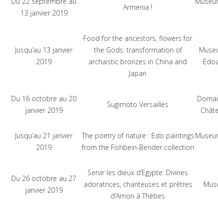
Du 22 septembre au
Museum
Armenia !
13 janvier 2019
Food for the ancestors, flowers for
Jusqu’au 13 janvier
the Gods: transformation of
Museo
2019
archaistic bronzes in China and
Edoa
Japan
Du 16 octobre au 20
Domai
Sugimoto Versailles
janvier 2019
Châte
Jusqu’au 21 janvier
The poetry of nature : Edo paintings
Museum
2019
from the Fishbein-Bender collection
Servir les dieux d’Egypte. Divines
Du 26 octobre au 27
adoratrices, chanteuses et prêtres
Musé
janvier 2019
d’Amon à Thèbes