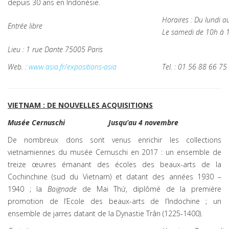
depuis 30 ans en Indonésie.
Horaires : Du lundi 
Entrée libre
Le samedi de 10h à 
Lieu : 1 rue Dante 75005 Paris
Web. :
www.asia.fr/expositions-asia
Tel. : 01 56 88 66 75
VIETNAM : DE NOUVELLES ACQUISITIONS
Musée Cernuschi
Jusqu’au 4 novembre
De nombreux dons sont venus enrichir les collections
vietnamiennes du musée Cernuschi en 2017 : un ensemble de
treize œuvres émanant des écoles des beaux-arts de la
Cochinchine (sud du Vietnam) et datant des années 1930 –
1940 ; la
Baignade
de Mai Thứ, diplômé de la première
promotion de l’Ecole des beaux-arts de l’Indochine ; un
ensemble de jarres datant de la Dynastie Trân (1225-1400).