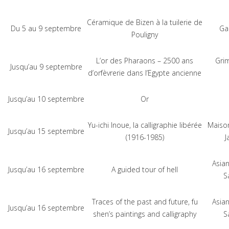
Céramique de Bizen à la tuilerie de
Du 5 au 9 septembre
Ga
Pouligny
L’or des Pharaons – 2500 ans
Gri
Jusqu’au 9 septembre
d’orfèvrerie dans l’Egypte ancienne
Jusqu’au 10 septembre
Or
Yu-ichi Inoue, la calligraphie libérée
Maison
Jusqu’au 15 septembre
(1916-1985)
J
Asia
Jusqu’au 16 septembre
A guided tour of hell
S
Traces of the past and future, fu
Asia
Jusqu’au 16 septembre
shen’s paintings and calligraphy
S