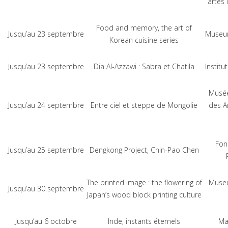
artes
Food and memory, the art of
Jusqu’au 23 septembre
Museum
Korean cuisine series
Jusqu’au 23 septembre
Dia Al-Azzawi : Sabra et Chatila
Instit
Musée
Jusqu’au 24 septembre
Entre ciel et steppe de Mongolie
des A
Fon
Jusqu’au 25 septembre
Dengkong Project, Chin-Pao Chen
The printed image : the flowering of
Museu
Jusqu’au 30 septembre
Japan’s wood block printing culture
Jusqu’au 6 octobre
Inde, instants éternels
Ma