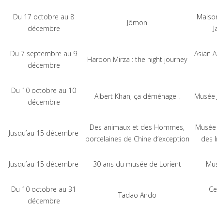
Du 17 octobre au 8
Maison
Jômon
décembre
J
Du 7 septembre au 9
Asian 
Haroon Mirza : the night journey
décembre
Du 10 octobre au 10
Albert Khan, ça déménage !
Musée J
décembre
Des animaux et des Hommes,
Musée 
Jusqu’au 15 décembre
porcelaines de Chine d’exception
des 
Jusqu’au 15 décembre
30 ans du musée de Lorient
Mus
Du 10 octobre au 31
Ce
Tadao Ando
décembre