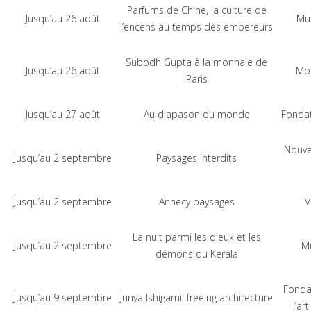
Parfums de Chine, la culture de
Jusqu’au 26 août
Mu
l’encens au temps des empereurs
Subodh Gupta à la monnaie de
Jusqu’au 26 août
Mon
Paris
Jusqu’au 27 août
Au diapason du monde
Fondat
Nouvel
Jusqu’au 2 septembre
Paysages interdits
Jusqu’au 2 septembre
Annecy paysages
V
La nuit parmi les dieux et les
Jusqu’au 2 septembre
Mu
démons du Kerala
Fondat
Jusqu’au 9 septembre
Junya Ishigami, freeing architecture
l’a