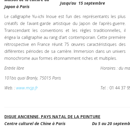
Jusqu’au 15 septembre
Japon à Paris
Le calligraphe Yu-ichi Inoue est l’un des représentants les plus
créatifs de l’avant-garde artistique du Japon de l’après-guerre.
Transcendant les conventions et les règles traditionnelles, il
érigea la calligraphie au rang d’art contemporain. Cette première
rétrospective en France réunit 75 œuvres caractéristiques des
différentes périodes de sa carrière. Immersion dans un univers
monochrome aux formes étonnamment riches et multiples.
Entrée libre
Horaires : du m
101bis quai Branly, 75015 Paris
Web. :
www.mcjp.fr
Tel. :
01 44 37 9
DIGUE ANCIENNE, PAYS NATAL DE LA PEINTURE
Centre culturel de Chine à Paris
Du 5 au 20 septemb