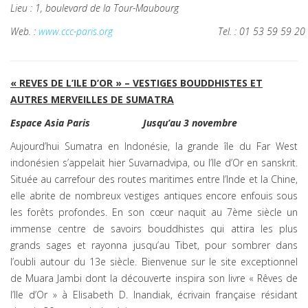
Lieu : 1, boulevard de la Tour-Maubourg
Web. :
www.ccc-paris.org
Tel. : 01 53 59 59 20
« REVES DE L’ILE D’OR » – VESTIGES BOUDDHISTES ET
AUTRES MERVEILLES DE SUMATRA
Espace Asia Paris
Jusqu’au 3 novembre
Aujourd’hui Sumatra en Indonésie, la grande île du Far West
indonésien s’appelait hier Suvarnadvipa, ou l’Ile d’Or en sanskrit.
Située au carrefour des routes maritimes entre l’Inde et la Chine,
elle abrite de nombreux vestiges antiques encore enfouis sous
les forêts profondes. En son cœur naquit au 7ème siècle un
immense centre de savoirs bouddhistes qui attira les plus
grands sages et rayonna jusqu’au Tibet, pour sombrer dans
l’oubli autour du 13e siècle. Bienvenue sur le site exceptionnel
de Muara Jambi dont la découverte inspira son livre « Rêves de
l’Ile d’Or » à Elisabeth D. Inandiak, écrivain française résidant