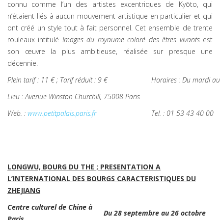
connu comme l’un des artistes excentriques de Kyōto, qui
n’étaient liés à aucun mouvement artistique en particulier et qui
ont créé un style tout à fait personnel. Cet ensemble de trente
rouleaux intitulé
Images du royaume coloré des êtres vivants
est
son œuvre la plus ambitieuse, réalisée sur presque une
décennie.
Plein tarif : 11 € ; Tarif réduit : 9 €
Horaires : Du mardi a
Lieu : Avenue Winston Churchill, 75008 Paris
Web. :
www.petitpalais.paris.fr
Tel. : 01 53 43 40 00
LONGWU, BOURG DU THE ; PRESENTATION A
L’INTERNATIONAL DES BOURGS CARACTERISTIQUES DU
ZHEJIANG
Centre culturel de Chine à
Du 28 septembre au 26 octobre
Paris