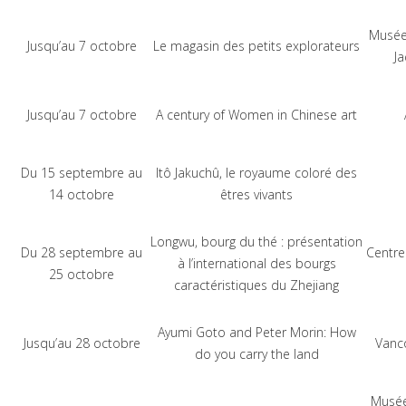
Musée 
Jusqu’au 7 octobre
Le magasin des petits explorateurs
Ja
Jusqu’au 7 octobre
A century of Women in Chinese art
Du 15 septembre au
Itô Jakuchû, le royaume coloré des
14 octobre
êtres vivants
Longwu, bourg du thé : présentation
Du 28 septembre au
Centre
à l’international des bourgs
25 octobre
caractéristiques du Zhejiang
Ayumi Goto and Peter Morin: How
Jusqu’au 28 octobre
Vanco
do you carry the land
Musée