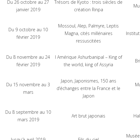
Du 26 octobre au 27
Trésors de Kyoto : trois siècles de
Mu
janvier 2019
création Rinpa
Mossoul, Alep, Palmyre, Leptis
Du 9 octobre au 10
Magna, cités millénaires
Instit
février 2019
ressuscitées
Du 8 novembre au 24
I Amérique Ashurbanipal – King of
Br
février 2019
the world, king of Assyria
Japon, Japonismes, 150 ans
Du 15 novembre au 3
Mu
d’échanges entre la France et le
mars
Japon
Du 8 septembre au 10
Art brut japonais
Hal
mars 2019
Musée 
Jusqu’à avril 2019
Fils du ciel