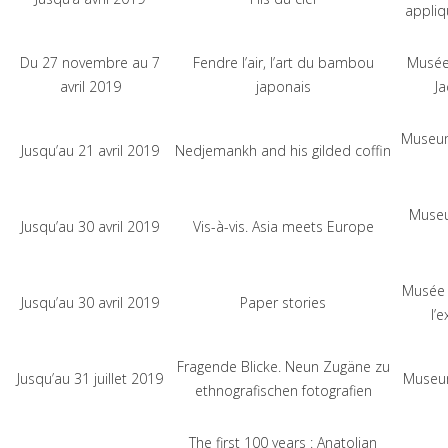
appli
Du 27 novembre au 7
Fendre l’air, l’art du bambou
Musée 
avril 2019
japonais
Ja
Museum
Jusqu’au 21 avril 2019
Nedjemankh and his gilded coffin
Museu
Jusqu’au 30 avril 2019
Vis-à-vis. Asia meets Europe
Musée 
Jusqu’au 30 avril 2019
Paper stories
l’
Fragende Blicke. Neun Zugäne zu
Jusqu’au 31 juillet 2019
Museum
ethnografischen fotografien
The first 100 years : Anatolian