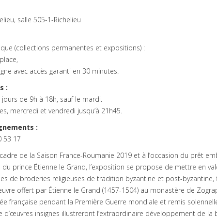
helieu, salle 505-1-Richelieu
nique (collections permanentes et expositions) :
place,
igne avec accès garanti en 30 minutes.
s :
 jours de 9h à 18h, sauf le mardi.
s, mercredi et vendredi jusqu’à 21h45.
gnements :
0 53 17
 cadre de la Saison France-Roumanie 2019 et à l’occasion du prêt em
du prince Étienne le Grand, l’exposition se propose de mettre en vale
s de broderies religieuses de tradition byzantine et post-byzantine, 
œuvre offert par Étienne le Grand (1457-1504) au monastère de Zog
ée française pendant la Première Guerre mondiale et remis solennell
e d’œuvres insignes illustreront l’extraordinaire développement de l