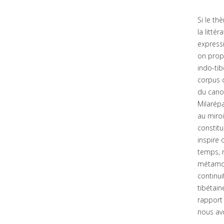
Si le th
la litté
expressi
on propo
indo-tib
corpus c
du canon
Milarép
au miroi
constitu
inspire
temps, n
métamor
continui
tibétain
rapport 
nous avo