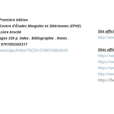
Première édition
Centre d'Études Mongoles et Sibériennes (EPHE)
Site offic
t
Livre broché
http://www
pages
330 p. Index . Bibliographie . Notes .
3
9791092565317
Sites offi
www.lcdpu.fr/livre/?GCOI=27000100824540
https://w
https://w
https://w
http://ww
https://if
2017 © AFAO - Association Franç