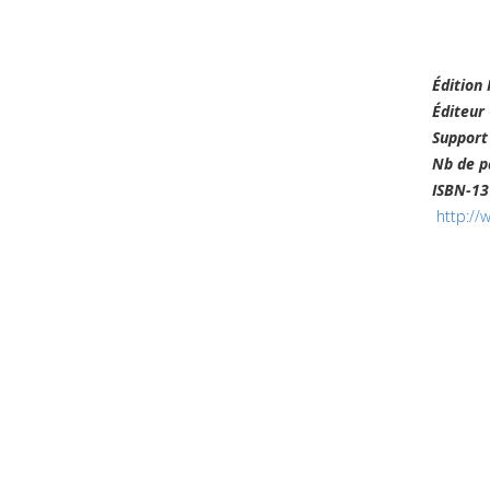
Édition
Éditeur
Suppor
Nb de 
ISBN-1
http://
Crédits
plan du site