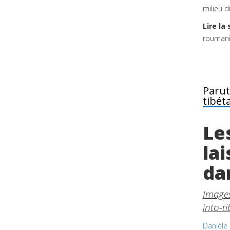
milieu d
Lire la 
rouman
Parut
tibét
Le
la
dan
Images
into-t
Danièle