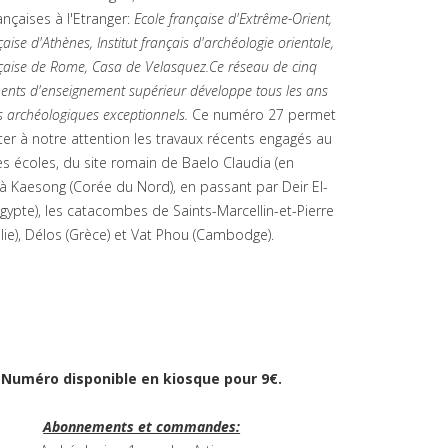
ançaises à l'Etranger:
Ecole française d'Extrême-Orient,
çaise d'Athènes, Institut français d'archéologie orientale,
nçaise de Rome, Casa de Velasquez.
Ce réseau de cinq
ments d'enseignement supérieur développe tous les ans
s archéologiques exceptionnels.
Ce numéro 27 permet
rter à notre attention les travaux récents engagés au
es écoles, du site romain de Baelo Claudia (en
à Kaesong (Corée du Nord), en passant par Deir El-
gypte), les catacombes de Saints-Marcellin-et-Pierre
alie), Délos (Grèce) et Vat Phou (Cambodge).
Numéro disponible en kiosque pour 9€.
Abonnements et commandes: