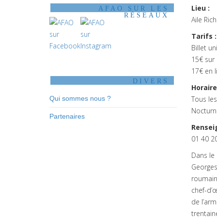
Lieu :
AFAO SUR LES
RÉSEAUX
Aile Ric
Tarifs :
Billet u
15€ sur 
17€ en l
DIVERS
Horaire
Qui sommes nous ?
Tous les
Nocturne
Partenaires
Rensei
01 40 2
Dans le
Georges 
roumaine
chef-d’
de l’arm
trentain