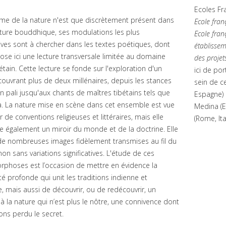
Ecoles Fr
ème de la nature n'est que discrètement présent dans
Ecole fran
rature bouddhique, ses modulations les plus
Ecole fra
ves sont à chercher dans les textes poétiques, dont
établisse
se ici une lecture transversale limitée au domaine
des projet
étain. Cette lecture se fonde sur l'exploration d'un
ici de po
ouvrant plus de deux millénaires, depuis les stances
sein de c
 pali jusqu'aux chants de maîtres tibétains tels que
Espagne) 
a. La nature mise en scène dans cet ensemble est vue
Medina (E
r de conventions religieuses et littéraires, mais elle
(Rome, It
e également un miroir du monde et de la doctrine. Elle
 de nombreuses images fidèlement transmises au fil du
on sans variations significatives. L'étude de ces
phoses est l’occasion de mettre en évidence la
té profonde qui unit les traditions indienne et
e, mais aussi de découvrir, ou de redécouvrir, un
à la nature qui n’est plus le nôtre, une connivence dont
ns perdu le secret.