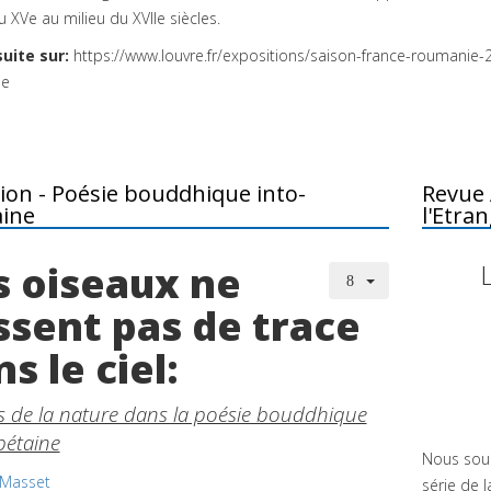
u XVe au milieu du XVIIe siècles.
suite sur:
https://www.louvre.fr/expositions/saison-france-roumanie-2
ie
ion - Poésie bouddhique into-
Revue 
aine
l'Etra
s oiseaux ne
issent pas de trace
s le ciel:
 de la nature dans la poésie bouddhique
ibétaine
Nous souh
Masset
série de 