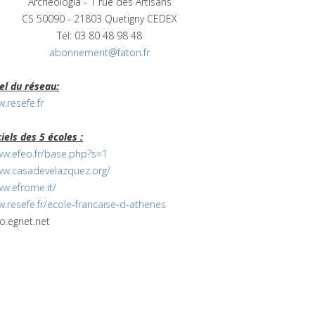
Archéologia - 1 rue des Artisans
CS 50090 - 21803 Quetigny CEDEX
Tél: 03 80 48 98 48
abonnement@faton.fr
iel du réseau:
.resefe.fr
ciels des 5 écoles :
ww.efeo.fr/base.php?
s=1
ww.casadevelazquez.
org/
ww.efrome.it/
w.resefe.fr/ecole-
francaise-d-athenes
ao.egnet.net
aise des Amis de l'Orient