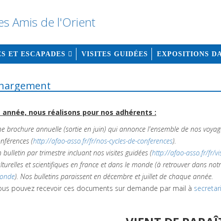
S ET ESCAPADES
VISITES GUIDÉES
EXPOSITIONS D
chargement
 année, n
ous réalisons pour nos adhérents :
e brochure annuelle (sortie en juin) qui annonce l'ensemble de nos voyag
nférences (
http://afao-asso.fr/fr/nos-cycles-de-conferences
).
 bulletin par trimestre incluant nos visites guidées (
http://afao-asso.fr/fr/vi
lturelles et scientifiques en france et dans le monde (à retrouver dans no
onde
). Nos bulletins paraissent en décembre et juillet de chaque année.
ous pouvez recevoir ces documents sur demande par mail à
secretar