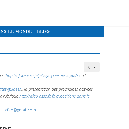
ANS LE MONDE
BLOG
es (
http://afao-asso.fr/fr/voyages-et-escapades
) et
sites-guidees
), la présentation des prochaines acitvités
tre rubrique
http://afao-asso.fr/fr/expositions-dans-le-
iat.afao@gmail.com