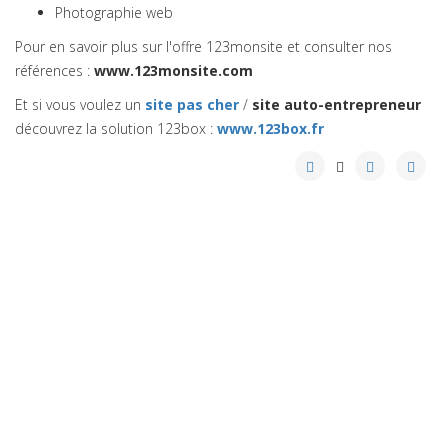
Photographie web
Pour en savoir plus sur l'offre 123monsite et consulter nos
références :
www.123monsite.com
Et si vous voulez un
site pas cher
/
site auto-entrepreneur
découvrez la solution 123box :
www.123box.fr
Crédits
plan du site
2019 © AFAO - Association Française des Amis de l'Orient
Source background : Tibet - Mont Everest Base Camp and
Rongbuk monastery. Photo © Göran Höglund