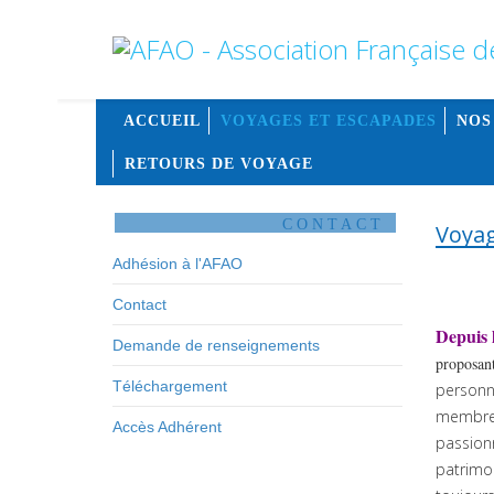
ACCUEIL
VOYAGES ET ESCAPADES
NOS
RETOURS DE VOYAGE
CONTACT
Voyag
Adhésion à l'AFAO
Contact
Depuis 
Demande de renseignements
proposant
Téléchargement
personna
membres
Accès Adhérent
passionn
patrimoi