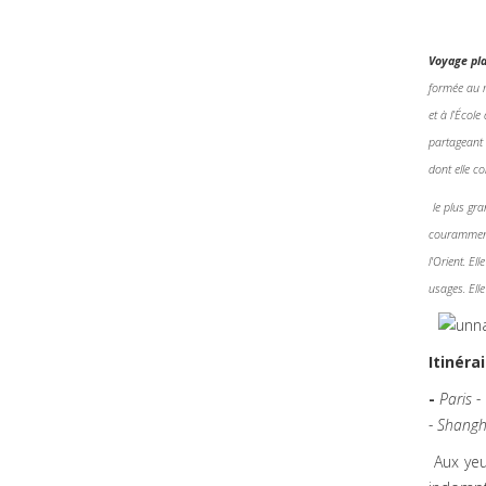
Voyage pla
formée au m
et à l’Écol
partageant 
dont elle co
le plus gr
couramment 
l'Orient. E
usages. Elle
Itinéra
-
Paris -
-
Shangh
Aux yeu