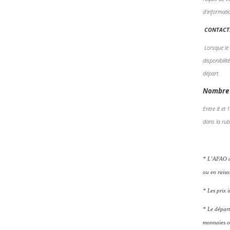
d’informati
CONTACTE
Lorsque le
disponibili
départ.
Nombre 
Entre 8 et 
dans la ru
* L’AFAO as
ou en raiso
* Les prix 
* Le départ
monnaies ou