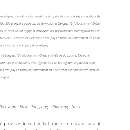
ons asiatiques, Constance Barreault a vécu près de 6 ans à Taipei où elle a été
is. Elle a ensuite poursuivi sa formation à Langues ’O (département Chine)
es de droit lui ont appris à structurer ses présentations avec rigueur tout en
axés sur l'art et les civilisations des pays asiatiques, notamment en Chine
 civilisations et la pensée asiatique).
n à Langues ’O (département Chine) et à l’École du Louvre. Elle parle
cturer ses présentations avec rigueur tout en partageant sa passion pour
ions des pays asiatiques, notamment en Chine dont elle connaît très bien les
atique).
Zhenyuan
-
Kaili
-
Rongjiang
- Z
haoxing
-
Guilin
tte province du sud de la Chine reste encore souvent