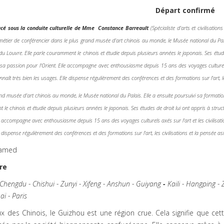
Départ confirmé
cé sous la conduite culturelle de Mme Constance Barreault
(Spécialiste d’arts et civilisati
étier de conférencier dans le plus grand musée d’art chinois au monde, le Musée national du Pala
e du Louvre. Elle parle couramment le chinois et étudie depuis plusieurs années le japonais. Ses étud
sa passion pour l'Orient. Elle accompagne avec enthousiasme depuis 15 ans des voyages culturels 
nnaît très bien les usages. Elle dispense régulièrement des conférences et des formations sur l'art, les
and musée d’art chinois au monde, le Musée national du Palais. Elle a ensuite poursuivi sa formatio
le chinois et étudie depuis plusieurs années le japonais. Ses études de droit lui ont appris à stru
lle accompagne avec enthousiasme depuis 15 ans des voyages culturels axés sur l'art et les civilisat
 dispense régulièrement des conférences et des formations sur l'art, les civilisations et la pensée asi
ire
 Chengdu - Chishui -
Zunyi
- Xifeng -
Anshun
-
Guiyang
-
Kaili
-
H
angping
-
aï
-
Paris
x des Chinois, le Guizhou est une région crue. Cela signifie que ce