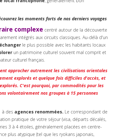
e local francophone
, généralement bon
découvrez les moments forts de nos derniers voyages
raire complexe
centré autour de la découverte
arement intégrés aux circuits classiques. Au-délà d'un
échanger
le plus possible avec les habitants locaux
plorer
un patrimoine culturel souvent mal comprit et
teur culturel français.
ent approcher autrement les civilisations orientales
ement explorés et quelque fois difficiles d'accès, et
 explorés.
C'est pourquoi, par commodités pour les
itons volontairement nos groupes à 15 personnes
s
à des
agences renommées.
Le correspondant de
ion pratique de votre séjour (visa, départs décalés,
ories 3 à 4 étoiles, généralement placées en centre-
nce plus atypique (tel que les ryokans japonais,