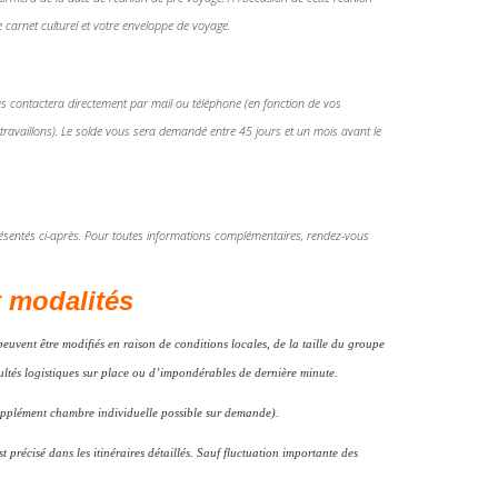
 carnet culturel et votre enveloppe de voyage.
s contactera directement par mail ou téléphone (en fonction de vos
travaillons). Le solde vous sera demandé entre 45 jours et un mois avant le
ésentés ci-après. Pour toutes informations complémentaires, rendez-vous
t modalités
euvent être modifiés en raison de conditions locales, de la taille du groupe
ultés logistiques sur place ou d’impondérables de dernière minute.
supplément chambre individuelle possible sur demande).
récisé dans les itinéraires détaillés. Sauf fluctuation importante des