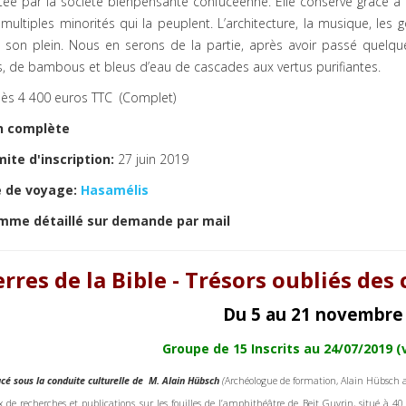
ée par la société bienpensante confucéenne. Elle conserve grâce à 
 multiples minorités qui la peuplent. L’architecture, la musique, les 
t son plein. Nous en serons de la partie, après avoir passé quelq
, de bambous et bleus d’eau de cascades aux vertus purifiantes.
ès 4 400 euros TTC (Complet)
n complète
mite d'inscription:
27 juin 2019
 de voyage:
Hasamélis
mme détaillé sur demande par mail
erres de la Bible - Trésors oubliés des
Du 5 au 21 novembre
Groupe de 15 Inscrits au 24/07/2019 
cé sous la conduite culturelle de M. Alain Hübsch
(
Archéologue de formation, Alain Hübsch a
x de recherches et publications sur les fouilles de l’amphithéâtre de Beit Guvrin, situé à 