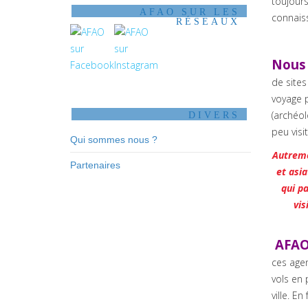
toujour
AFAO SUR LES
connaiss
RÉSEAUX
Nous 
de sites
voyage 
(archéol
DIVERS
peu visi
Qui sommes nous ?
Autreme
Partenaires
et asia
qui p
vis
AFAO 
ces agen
vols en 
ville. E