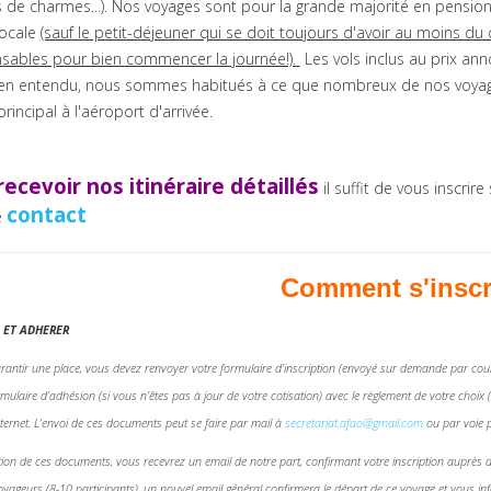
de charmes...). Nos voyages sont pour la grande majorité en pension 
locale
(sauf le petit-déjeuner qui se doit toujours d'avoir au moins du
nsables pour bien commencer la journée!).
Les vols inclus au prix a
Bien entendu, nous sommes habitués à ce que nombreux de nos voyageu
rincipal à l'aéroport d'arrivée.
recevoir nos itinéraire détaillés
il suffit de vous inscrire
contact
e
Comment s'inscr
E ET ADHERER
garantir une place, vous devez renvoyer votre formulaire d’inscription (envoyé sur demande par c
rmulaire d’adhésion (si vous n’êtes pas à jour de votre cotisation) avec le règlement de votre ch
internet. L’envoi de ces documents peut se faire par mail à
secretariat.afao@gmail.com
ou par voie p
tion de ces documents, vous recevrez un email de notre part, confirmant votre inscription auprès 
oyageurs (8-10 participants), un nouvel email général confirmera le départ de ce voyage et vous in