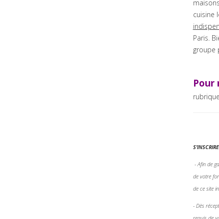
maisons 
cuisine 
indispe
Paris. 
groupe p
Pour 
rubriqu
S’INSCRIR
- Afin de 
de votre fo
de ce site 
- Dès récep
requis de v