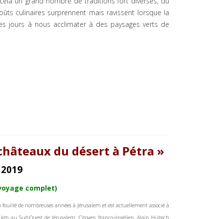
cela un grand nombre de traditions fort diverses, du
goûts culinaires surprennent mais ravissent lorsque la
ues jours à nous acclimater à des paysages verts de
 châteaux du désert à Pétra »
 2019
(voyage complet)
 fouillé de nombreuses années à Jérusalem et est actuellement associé à
40 km au Sud-Ouest de Jérusalem. Citoyen franco-israélien, Alain Hübsch