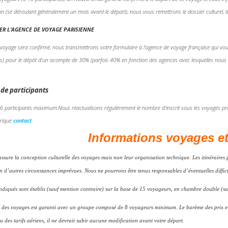
on (se déroulant généralement un mois avant le départ), nous vous remettrons le dossier culturel, le
R L’AGENCE DE VOYAGE PARISIENNE
 voyage sera confirmé, nous transmettrons votre formulaire à l’agence de voyage française qui vou
tés) pour le dépôt d’un acompte de 30% (parfois 40% en fonction des agences avec lesquelles nous 
de participants
16 participants maximum.Nous réactualisons régulièrement le nombre d'inscrit sous les voyages pr
brique
contact
Informations voyages e
sure la conception culturelle des voyages mais non leur organisation technique. Les itinéraires p
n d’autres circonstances imprévues. Nous ne pourrons être tenus responsables d’éventuelles diffic
indiqués sont établis (sauf mention contraire) sur la base de 15 voyageurs, en chambre double (
 des voyages est garanti avec un groupe composé de 8 voyageurs minimum. Le barème des prix est p
 des tarifs aériens, il ne devrait subir aucune modification avant votre départ.