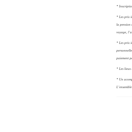
* Inscripti
* Les prix i
la pension 
voyage, l’a
* Les prix 
personnelle
paiement p
* Les lieux
* Un acompt
L’ensemble 