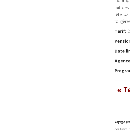
indompt
fait des
fête ba
fougères
Tarif:
D
Pensio
Date li
Agence
Progra
« T
Voyage pla
des travau