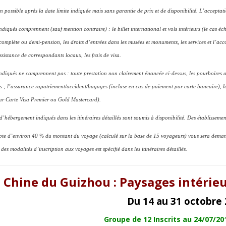
on possible après la date limite indiquée mais sans garantie de prix et de disponibilité. L’acceptat
ndiqués comprennent (sauf mention contraire) : le billet international et vols intérieurs (le cas éc
complète ou demi-pension, les droits d’entrées dans les musées et monuments, les services et l’
ssistance de correspondants locaux, les frais de visa.
indiqués ne comprennent pas : toute prestation non clairement énoncée ci-dessus, les pourboires a
s ; l’assurance rapatriement/accident/bagages (incluse en cas de paiement par carte bancaire), 
ar Carte Visa Premier ou Gold Mastercard).
 d’hébergement indiqués dans les itinéraires détaillés sont soumis à disponibilité. Des établissemen
e d’environ 40 % du montant du voyage (calculé sur la base de 15 voyageurs) vous sera demandé
des modalités d’inscription aux voyages est spécifié dans les itinéraires détaillés.
Chine du Guizhou : Paysages intérie
Du 14 au 31 octobre
Groupe de 12 Inscrits au
24/07/20