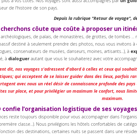
s plus à vos côtés. Nos voyages sont aussi accompagnés par
un guid
eur de l'histoire de son pays.
Depuis la rubrique "Retour de voyage", 
cherchons côute que coûte à proposer un itiné
 archéologiques, de palais, de monastères, de grottes, de tombes ... r
passif destiné à seulement prendre des photos, nous vous invitons à
ogues, conservateurs de musées, danseurs, moines, artisants...), à
ex
té, à
dialoguer
autant que vous le souhaiterez avec votre accompagna
nt dit, nos voyages s'adressent d'abord à celles et ceux qui souhait
tiques; qui acceptent de se laisser guider dans des lieux, parfois rar
artagent avec nous un réel désir de connaissance profonde des pays
ites sur place, et pour privilégier un maximum le confort, nous lim
maximum.
confie l’organisation logistique de ses voyage
ces reste toujours disponible pour vous accompagner dans l'organisat
première classe...). Nous privilégions les hôtels confortables de catég
n fonction des destinations, certaines nuits se passent dans une réside