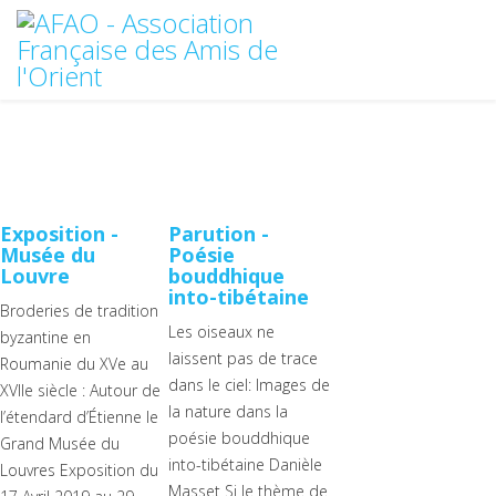
Exposition -
Parution -
Musée du
Poésie
Louvre
bouddhique
into-tibétaine
Broderies de tradition
Les oiseaux ne
byzantine en
laissent pas de trace
Roumanie du XVe au
dans le ciel: Images de
XVIIe siècle : Autour de
la nature dans la
l’étendard d’Étienne le
poésie bouddhique
Grand Musée du
into-tibétaine Danièle
Louvres Exposition du
Masset Si le thème de