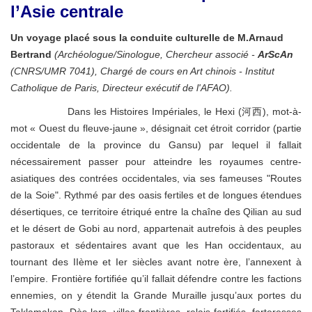
l’Asie centrale
Un voyage placé sous la conduite culturelle de M.Arnaud
Bertrand
(​Archéologue/Sinologue, Chercheur associé -
ArScAn
(CNRS/UMR 7041​), Chargé de cours en Art chinois - Institut
Catholique de Paris, Directeur exécutif​ de l'AFAO​).
Dans les Histoires Impériales, le Hexi (河西), mot-à-
mot « Ouest du fleuve-jaune », désignait cet
étroit corridor (p
artie
occidentale de la province du Gansu) par lequel il fallait
nécessairement passer pour atteindre les royaumes centre-
asiatiques des contrées occidentales, via ses fameuses "Routes
de la Soie". Rythmé par des oasis fertiles et de longues étendues
désertiques, ce territoire étriqué entre la chaîne des Qilian au sud
et le désert de Gobi au nord, appartenait autrefois à des peuples
pastoraux et sédentaires avant que les Han occidentaux, au
tournant des IIème et Ier siècles avant notre ère, l’annexent à
l’empire. Frontière fortifiée qu’il fallait défendre contre les factions
ennemies, on y étendit la Grande Muraille jusqu’aux portes du