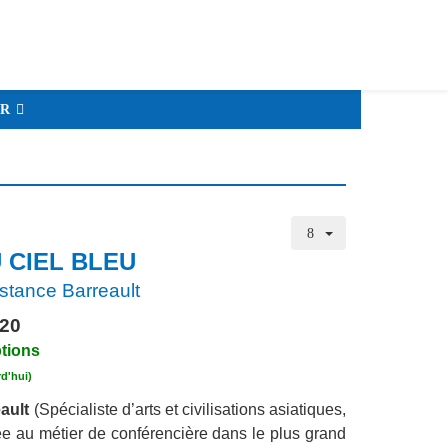
IR
 CIEL BLEU
nstance Barreault
020
ptions
rd'hui)
eault
(Spécialiste d’arts et civilisations asiatiques,
ée au métier de conférencière dans le plus grand