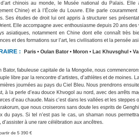
d’art chinois au monde, le Musée national du Palais. Elle 
ement Chine) et à l’École du Louvre. Elle parle couramment 
s. Ses études de droit lui ont appris à structurer ses présent
Orient. Elle accompagne avec enthousiasme depuis 20 ans des voya
s asiatiques, notamment en Chine dont elle connaît très bi
ces et des formations sur l’art, les civilisations et la pensée asi
RAIRE :
Paris • Oulan Bator • Moron • Lac Khuvsghul • Va
 Bator, fabuleuse capitale de la Mongolie, nous commencerons 
uple libre par la rencontre d’artistes, d’athlètes et de moines. 
mières journées au pays du Ciel Bleu. Nous prendrons ensuite 
st, à la perle d’eau douce Khvogol au nord, avec des arrêts m
rces d’eau chaude. Mais c’est dans les vallées et les steppes 
arakorum, que nous croiserons sans doute les esprits de Genghi
ux du pays. Si tel n’est pas le cas, un shaman nous permett
 d’assister à une rare célébration aux ancêtres.
partir de 5 390 €