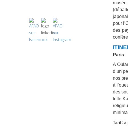
musée 
(départ
japonai
pour l’
des pay
conféren
ITINE
Paris
À Oulan
d’un pe
nos pre
à l’oue
des sou
telle K
religie
minima,
Tarif:
à 