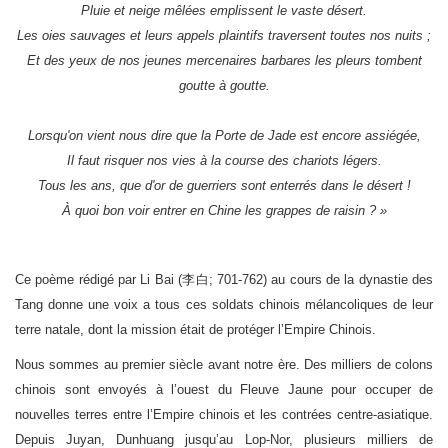
Pluie et neige mêlées emplissent le vaste désert.
Les oies sauvages et leurs appels plaintifs traversent toutes nos nuits ;
Et des yeux de nos jeunes mercenaires barbares les pleurs tombent
goutte à goutte.
Lorsqu'on vient nous dire que la Porte de Jade est encore assiégée,
Il faut risquer nos vies à la course des chariots légers.
Tous les ans, que d'or de guerriers sont enterrés dans le désert !
À quoi bon voir entrer en Chine les grappes de raisin ? »
Ce poème rédigé par Li Bai (李白; 701-762) au cours de la dynastie des
Tang donne une voix a tous ces soldats chinois mélancoliques de leur
terre natale, dont la mission était de protéger l’Empire Chinois.
Nous sommes au premier siècle avant notre ère. Des milliers de colons
chinois sont envoyés à l’ouest du Fleuve Jaune pour occuper de
nouvelles terres entre l’Empire chinois et les contrées centre-asiatique.
Depuis Juyan, Dunhuang jusqu’au Lop-Nor, plusieurs milliers de