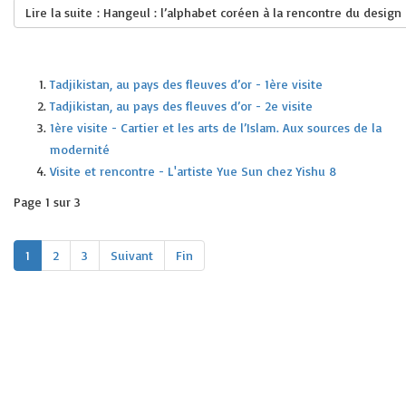
Lire la suite : Hangeul : l’alphabet coréen à la rencontre du design
Tadjikistan, au pays des fleuves d’or - 1ère visite
Tadjikistan, au pays des fleuves d’or - 2e visite
1ère visite - Cartier et les arts de l’Islam. Aux sources de la
modernité
Visite et rencontre - L'artiste Yue Sun chez Yishu 8
Page 1 sur 3
1
2
3
Suivant
Fin
Crédits
plan du site
2020 © AFAO - Association Française des Amis de l'Orient