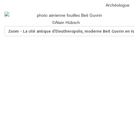
Archéologue
©Alain Hübsch
Zoom - La cité antique d'Eleutheropolis, moderne Beit Guvrin en Isr
Crédits
plan du site
2020 © AFAO - Association Française des Amis de l'Orient