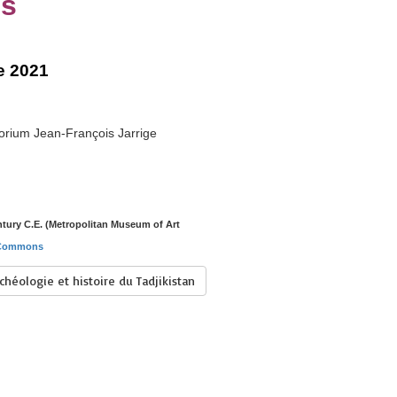
es
e 2021
orium Jean-François Jarrige
tury C.E. (Metropolitan Museum of Art
 Commons
chéologie et histoire du Tadjikistan
20