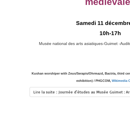
médiéval
Samedi 11 décembr
10h-17h
Musée national des arts asiatiques-Guimet -
Audit
Kushan worshiper with Zeus/Serapis/Ohrmazd, Bactria, third cen
exhibition) / PHGCOM,
Wikimedia
Lire la suite : Journée d'études au Musée Guimet : Ar
Crédits
plan du site