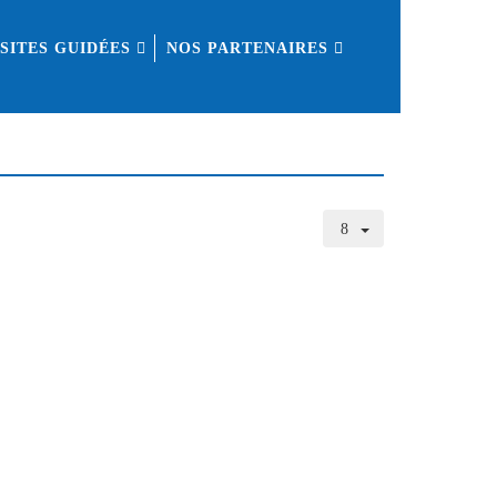
ISITES GUIDÉES
NOS PARTENAIRES
20 © AFAO - Association Française des Amis de l'Orient