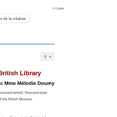
© Cartier
es de la création
British Library
c Mme Mélodie Doumy
 Thousand-armed, thousand-eyed
of the British Museum