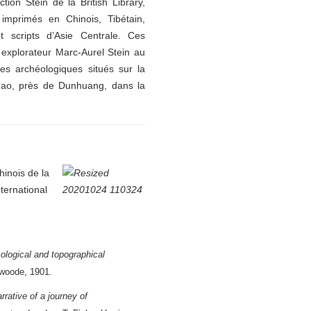
ion Stein de la British Library,
mprimés en Chinois, Tibétain,
t scripts d’Asie Centrale. Ces
explorateur Marc-Aurel Stein au
es archéologiques situés sur la
ogao, près de Dunhuang, dans la
inois de la
nternational
ological and topographical
swoode, 1901.
rrative of a journey of