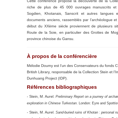
Cette conférence propose la découverte de la Collect
riche de plus de 45 000 ouvrages manuscrits et i
Sogdien, Khotanais, Sanscrit et autres langues e
documents anciens, rassemblés par l’archéologue et 
début du XXème siècle proviennent de plusieurs sit
Route de la Soie, en particulier des Grottes de M
province chinoise du Gansu.
À propos de la conférencière
Mélodie Doumy est l’un des Conservateurs du fonds Ch
British Library, responsable de la Collection Stein et l’I
Dunhuang Project (IDP).
Références bibliographiques
- Stein, M. Aurel.
Preliminary Report on a journey of archæ
exploration in Chinese Turkestan
. London: Eyre and Spotti
- Stein, M. Aurel.
Sand-buried ruins of Khotan : personal na