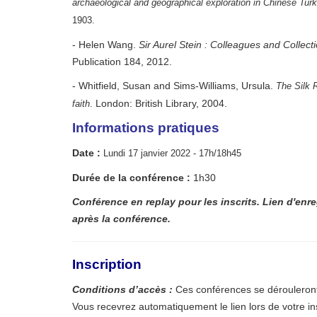
archaeological and geographical exploration in Chinese Tur
1903.
- Helen Wang.
Sir Aurel Stein : Colleagues and Collect
Publication 184, 2012.
- Whitfield, Susan and Sims-Williams, Ursula.
The Silk R
London: British Library, 2004.
faith
.
Info
rmations pratiques
Date :
Lundi 17 janvier 2022 - 17h/18h45
Durée de la conférence :
1h30
Conférence en replay pour les inscrits.
Lien d'enr
après la conférence.
Inscription
Conditions d’accès :
Ces conférences se dérouleront
Vous recevrez automatiquement le lien lors de votre ins