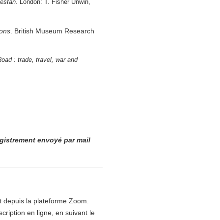
kestan
. London: T. Fisher Unwin,
ions
. British Museum Research
oad : trade, travel, war and
egistrement envoyé par mail
 depuis la plateforme Zoom.
cription en ligne, en suivant le