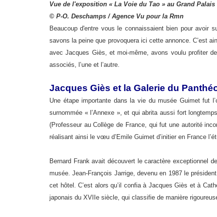
Vue de l'exposition « La Voie du Tao » au Grand Palais
© P-O. Deschamps / Agence Vu pour la Rmn
Beaucoup d'entre vous le connaissaient bien pour avoir 
savons la peine que provoquera ici cette annonce. C’est a
avec Jacques Giès, et moi-même, avons voulu profiter de
associés, l’une et l’autre.
Jacques Giès et la Galerie du Pant
Une étape importante dans la vie du musée Guimet fut l’
surnommée « l’Annexe », et qui abrita aussi fort longtemps
(Professeur au Collège de France, qui fut une autorité incon
réalisant ainsi le vœu d’Emile Guimet d’initier en France l’é
Bernard Frank avait découvert le caractère exceptionnel d
musée. Jean-François Jarrige, devenu en 1987 le président d
cet hôtel. C’est alors qu’il confia à Jacques Giès et à Cat
japonais du XVIIe siècle, qui classifie de manière rigoure