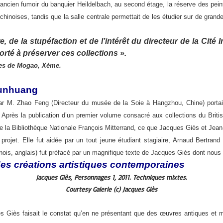
l’ancien fumoir du banquier Heildelbach, au second étage, la réserve des pein
 chinoises, tandis que la salle centrale permettait de les étudier sur de gran
de la stupéfaction et de l’intérêt du directeur de la Cité In
rté à préserver ces collections ».
ttes de Mogao, Xème.
 Dunhuang
 par M. Zhao Feng (Directeur du musée de la Soie à Hangzhou, Chine) portait
près la publication d’un premier volume consacré aux collections du Britis
e la Bibliothèque Nationale François Mitterrand, ce que Jacques Giès et Jean
projet. Elle fut aidée par un tout jeune étudiant stagiaire, Arnaud Bertrand
nois, anglais) fut préfacé par un magnifique texte de Jacques Giès dont nous pr
des créations artistiques contemporaines
Jacques Giès, Personnages 1, 2011. Techniques mixtes.
Courtesy Galerie (c) Jacques Giès
es Giès faisait le constat qu’en ne présentant que des œuvres antiques et