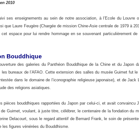
 en 2010
suivi ses enseignements au sein de notre association, à l’Ecole du Louvre
insi que Laure Feugère (Chargée de mission Chine-Asie centrale de 1979 à 2
 cet espace pour lui rendre hommage en se souvenant particulièrement de q
héon Bouddhique
ouverture des galeries du Panthéon Bouddhique de la Chine et du Japon dan
 les bureaux de l’AFAO. Cette extension des salles du musée Guimet fut le fr
testée dans le domaine de l’iconographie religieuse japonaise), et de Jack La
tude des religions asiatiques.
es pièces bouddhiques rapportées du Japon par celui-ci, et avait convaincu 
e Guimet, voulant, à juste titre, célébrer, le centenaire de la fondation du 
herine Delacourt, sous le regard attentif de Bernard Frank, le soin de présent
use les figures vénérées du Bouddhisme.