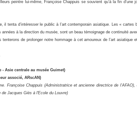
illeurs peintre lui-même, Françoise Chappuis se souvient qu’à la fin d’une jo
, il tenta d’intéresser le public à l’art contemporain asiatique. Les « cart
s années à la direction du musée, sont un beau témoignage de continuité ave
 tenterons de prolonger notre hommage à cet amoureux de l’art asiatique et c
.
 - Asie centrale au musée Guimet)
heur associé, ARscAN)
me. Françoise Chappuis (Administratrice et ancienne directrice de l’AFAO)
 de Jacques Giès à l'Ecole du Louvre)