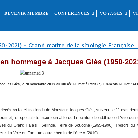
DEVENIR MEMBRE
CONFÉRENCES
VOYAGES
V
0-2021) - Grand maître de la sinologie Française
e en hommage à Jacques Giès (1950-202
acques Giès, le 20 novembre 2008, au Musée Guimet à Paris (c) François Guillot / A
e
décès brutal et inattendu de Monsieur Jacques Giès, survenu le 11 avril derni
Guimet, et spécialiste incontournable de la peinture bouddhique d’Asie cen
nales du Grand Palais : Sérinde, Terre de Bouddha (1995-1996), Trésors du
 « La Voie du Tao : un autre chemin de l’être » (2010).