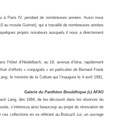
 ou à Paris IV, pendant de nombreuses années. Aussi nous
010 au musée Guimet), qui a travaillé de nombreuses années
uelques projets novateurs auxquels il nous a directement
s l’hôtel d’Heidelbach, au 19, avenue d’Iéna, rapidement
uit d’efforts « conjugués » en particulier de Bernard Frank
ng, le ministre de la Culture qui l’inaugura le 4 avril 1991,
Galerie du Panthéon Bouddhique (c) AFAO
Jack Lang, dès 1984, de les découvrir dans les réserves du
musée, s’intéressa ainsi beaucoup au projet de rénovation de
er ces collections en se référant au Butsuzô zui, un ouvrage