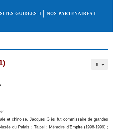
ISITES GUIDÉES
NOS PARTENAIRES
1)
FP
er.
trale et chinoise, Jacques Giès fut commissaire de grandes
 Musée du Palais ; Taipei : Mémoire d’Empire (1998-1999) ;