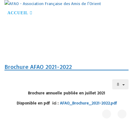
ACCUEIL
S'INSCRIRE À NOS ACTIVITÉS
DEVENIR MEMBRE
CONFÉRENCES
VOYAGES
VISITES GUIDÉES
NOS PARTENAIRES
CONTACT
Brochure AFAO 2021-2022
Brochure annuelle
publiée en juillet 2021
Disponible en pdf ici :
AFAO_Brochure_2021-2022.pdf