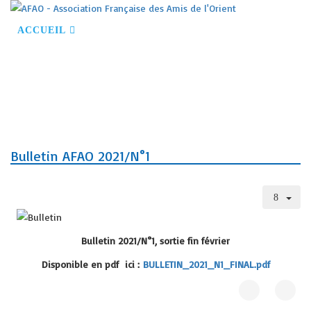
ACCUEIL
S'INSCRIRE À NOS ACTIVITÉS
DEVENIR MEMBRE
CONFÉRENCES
VOYAGES
VISITES GUIDÉES
NOS PARTENAIRES
CONTACT
Bulletin AFAO 2021/N°1
Bulletin 2021/N°1, sortie fin février
Disponible en pdf ici :
BULLETIN_2021_N1_FINAL.pdf