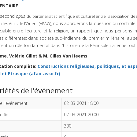
ENTAIRE
 second
opus
du partenariat scientifique et culturel entre l’association de
nous aborderons la question du contrôle po
 des Amis de l’Orient (AFAO),
iable entre l'écriture et la religion, un rapport que nous pensons 
les différentes: dans société sud-indienne du premier millénaire, au s
rent un rôle fondamental dans l’histoire de la Péninsule italienne tout au
e. Valérie Gillet & M. Gilles Van Heems
tation complète:
Constructions religieuses, politiques, et es
et Etrusque (afao-asso.fr)
riétés de l'événement
e l'événement
02-03-2021 18:00
e fin
02-03-2021 20:00
300