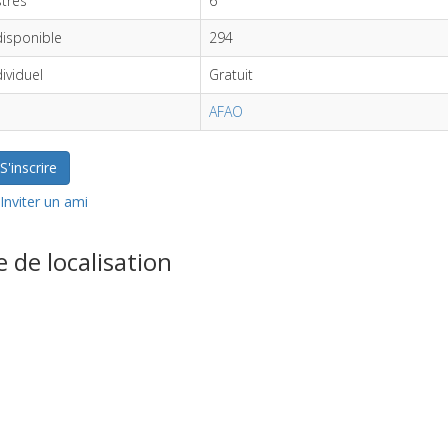
strés
6
disponible
294
dividuel
Gratuit
AFAO
S'inscrire
Inviter un ami
e de localisation