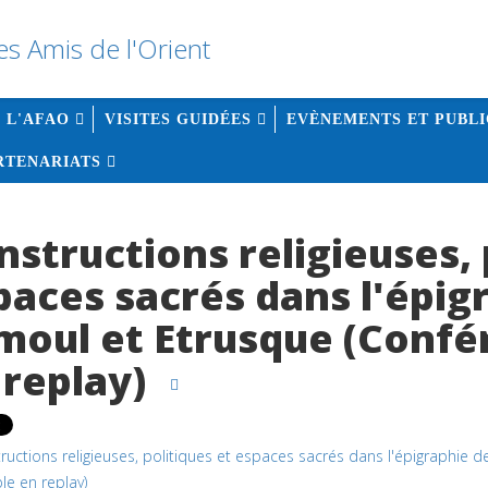
 L'AFAO
VISITES GUIDÉES
EVÈNEMENTS ET PUBLI
ARTENARIATS
nstructions religieuses, 
paces sacrés dans l'épi
moul et Etrusque (Confé
 replay)