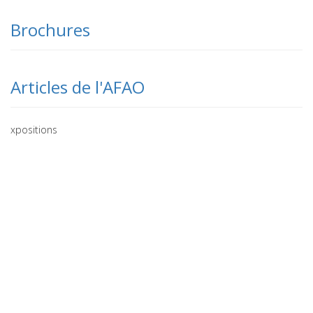
Brochures
Articles de l'AFAO
xpositions
Crédits
plan du site
2020 © AFAO - Association Française des Amis de l'Orient