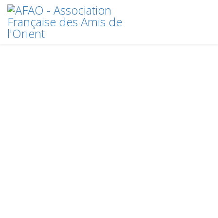
Crédits
plan du site
2020 © AFAO - Association Française des Amis de l'Orient
Source background : Japon © Gérard Legris