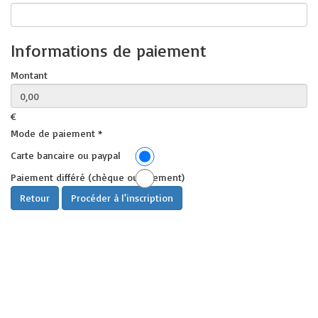
Informations de paiement
Montant
€
Mode de paiement
*
Carte bancaire ou paypal
Paiement différé (chèque ou virement)
Crédits
plan du site
2020 © AFAO - Association Française des Amis de l'Orient