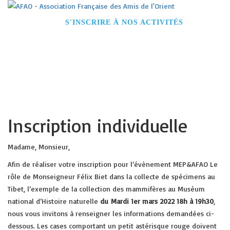
ACCUEIL
S'INSCRIRE À NOS ACTIVITÉS
DEVENIR MEMBRE
CONFÉRENCES
VOYAGES
VISITES GUIDÉES
NOS PARTENAIRES
CONTACT
Inscription individuelle
Madame, Monsieur,
Afin de réaliser votre inscription pour l’évènement MEP&AFAO Le
rôle de Monseigneur Félix Biet dans la collecte de spécimens au
Tibet, l’exemple de la collection des mammifères au Muséum
national d’Histoire naturelle
du Mardi 1er mars 2022 18h à 19h30
,
nous vous invitons à renseigner les informations demandées ci-
dessous. Les cases comportant un petit astérisque rouge doivent