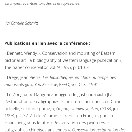
estampes, éventails, broderies et tapisseries.
(c) Camille Schmitt
Publications en lien avec la conférence :
-
Bennett, Wendy, « Conservation and mounting of Eastern
pictorial art : a bibliography of Western language publication »,
The paper conservator, vol. 9, 1985, p. 61-63.
- Drège, Jean-Pierre,
Les Bibliothèques en Chine au temps des
manuscrits (jusqu’au Xe siècle
, EFEO, vol. CLXI, 1991.
- Lu Zongrun « Dangdai Zhongguo de gushuhua xiufu [La
Restauration de calligraphies et peintures anciennes en Chine
o
actuelle, seconde partie] »,
Gugong wenwu yuekan
, n
183, juin
1998, p.4-37. Article résumé et traduit en Français par Lin
Huansheng sous le titre « Restauration des peintures et
calligraphies chinoises anciennes »,
Conservation-restauration des