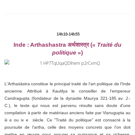
14h10-14h55
Inde : Arthashastra अर्थशास्त्र («
Traité du
politique
»)
L'Arthaśāstra constitue le principal traité de l'art politique de l'Inde
ancienne. Attribué à Kautilya le conseiller de l'empereur
Candragupta (fondateur de la dynastie Maurya 321-185 av. J.-
C.), le texte qui nous est parvenu résulte sans doute d'une
compilation à partir de matériaux anciens faite par Vịṣnugupta au
iii e ou iv e siècle. Ce "Traité du politique" est consacré à la
poursuite de l'artha, celle des moyens concrets que l'on doit
mettre en œuvre pour assurer sa puissance et sa richesse.