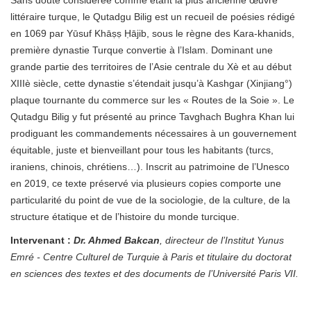
Sans doute considérée comme étant la plus ancienne œuvre
littéraire turque, le Qutadgu Bilig est un recueil de poésies rédigé
en 1069 par Yūsuf Khāṣṣ Ḥājib, sous le règne des Kara-khanids,
première dynastie Turque convertie à l’Islam. Dominant une
grande partie des territoires de l’Asie centrale du Xè et au début
XIIIè siècle, cette dynastie s’étendait jusqu’à Kashgar (Xinjiang°)
plaque tournante du commerce sur les « Routes de la Soie ». Le
Qutadgu Bilig y fut présenté au prince Tavghach Bughra Khan lui
prodiguant les commandements nécessaires à un gouvernement
équitable, juste et bienveillant pour tous les habitants (turcs,
iraniens, chinois, chrétiens…). Inscrit au patrimoine de l’Unesco
en 2019, ce texte préservé via plusieurs copies comporte une
particularité du point de vue de la sociologie, de la culture, de la
structure étatique et de l’histoire du monde turcique.
Intervenant :
Dr. Ahmed Bakcan
, directeur de l’Institut Yunus
Emré - Centre Culturel de Turquie à Paris et titulaire du doctorat
en sciences des textes et des documents de l’Université Paris VII.