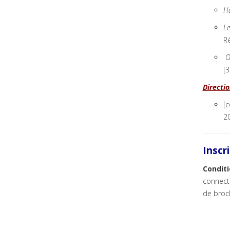
Ha
Le
Ré
O
[3
Directi
[c
2
Inscr
Conditi
connecte
de broch