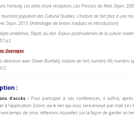
ns Hartung. Les aléas d’une
réception, Les Presses du Réel, Dijon, 2005
 tournant populaire des
Cultural Studies
. L’histoire de l’art face à une 
el, Dijon, 2013. [Anthologie de textes traduits et introduction]
bjets emblèmes, Objets du don. Enjeux postmodernes de la culture matérie
57 p.]
ons Ouvrages
o-direction avec Olivier Bonfait],
Histoire de l’art
, numéro 69, numéro spéc
012.
iption :
ons d’accès :
Pour participer à ces conférences, il suffira, aprè
r à l’application Zoom, via le lien qui vous sera envoyé par mail. Les t
ure.temps de crise, réflexions nouvelles sur la façon de garder un lien