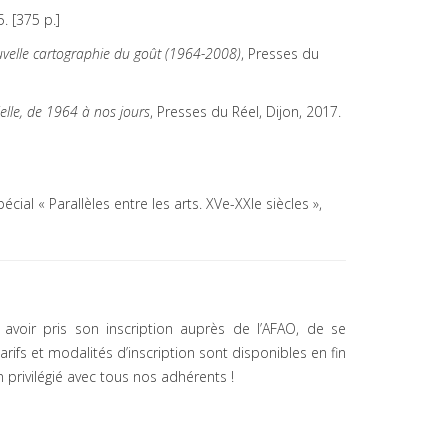
. [375 p.]
nouvelle cartographie du goût (1964-2008)
, Presses du
lle, de 1964 à nos jours
, Presses du Réel, Dijon, 2017.
ial « Parallèles entre les arts. XVe-XXIe siècles »,
s avoir pris son inscription auprès de l’AFAO, de se
arifs et modalités d’inscription sont disponibles en fin
 privilégié avec tous nos adhérents !