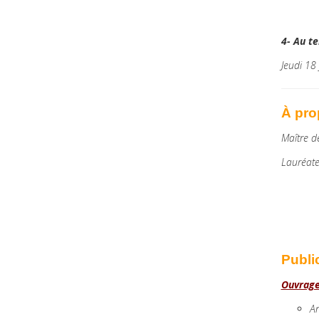
4- Au te
Jeudi 18
À pro
Maître d
Lauréate
Publi
Ouvrag
An