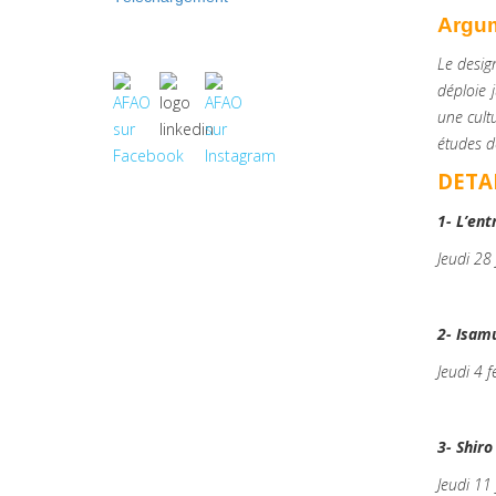
Argum
Le desig
déploie 
une cult
études d
DETA
1- L’en
Jeudi 28
2- Isam
Jeudi 4 
3- Shir
Jeudi 11