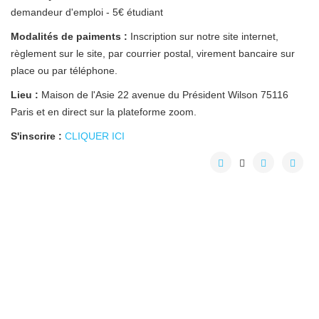
demandeur d'emploi - 5€ étudiant
Modalités de paiments :
Inscription sur notre site internet,
règlement sur le site, par courrier postal, virement bancaire sur
place ou par téléphone.
Lieu :
Maison de l'Asie 22 avenue du Président Wilson 75116
Paris et en direct sur la plateforme zoom.
S'inscrire :
CLIQUER ICI
Crédits
plan du site
2017 © AFAO - Association Française des Amis de l'Orient
Source background : Osman Hamdi Bey. Photo ©