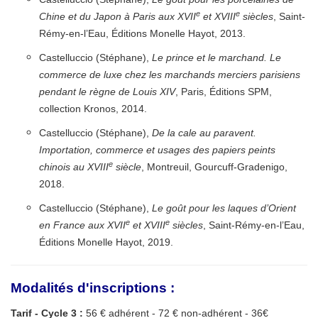
e
e
Chine et du Japon à Paris aux XVII
et XVIII
siècles
, Saint-
Rémy-en-l’Eau, Éditions Monelle Hayot, 2013.
Castelluccio (Stéphane),
Le prince et le marchand. Le
commerce de luxe chez les marchands merciers parisiens
pendant le règne de Louis XIV
, Paris, Éditions SPM,
collection Kronos, 2014.
Castelluccio (Stéphane),
De la cale au paravent.
Importation, commerce et usages des papiers peints
e
chinois au XVIII
siècle
, Montreuil, Gourcuff-Gradenigo,
2018.
Castelluccio (Stéphane),
Le goût pour les laques d’Orient
e
e
en France aux XVII
et XVIII
siècles
, Saint-Rémy-en-l’Eau,
Éditions Monelle Hayot, 2019.
Modalités d'inscriptions :
Tarif - Cycle 3 :
56 € adhérent - 72 € non-adhérent - 36€