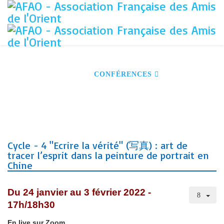
ACCUEIL
S'INSCRIRE À NOS ACTIVITÉS
DEVENIR MEMBRE
CONFÉRENCES
VOYAGES
VISITES GUIDÉES
NOS PARTENAIRES
CONTACT
Cycle - 4 "Ecrire la vérité" (写真) : art de
tracer l’esprit dans la peinture de portrait en
Chine
Du 24 janvier au 3 février 2022 -
17h/18h30
En live sur Zoom