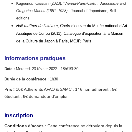
Kagouridi, Kassiani (2020). ‘
Vienna-Paris-Corfu : Japonisme and
Gregorios Manos (1851–1928)
’, Journal of Japonisme, Brill
editions.
Huit maîtres de l’ukiyo-e
, Chefs-d’oeuvre du Musée national d’Art
Asiatique de Corfou (2011). Catalogue d’exposition à la Maison
de la Culture du Japon à Paris, MCJP, Paris.
Info
rmations pratiques
Date :
Mercredi 23 février 2022 - 18h/19h30
Durée de la conférence :
1h30
Prix :
10€ Adhérents AFAO & SAMC ; 14€ non adhérent ; 5€
étudiant ; 8€ demandeur d'emploi
Inscription
Conditions d’accès :
Cette conférence se déroulera depuis la