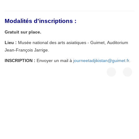
Modalités d'inscriptions :
Gratuit sur place.
Lieu :
Musée national des arts asiatiques - Guimet,
Auditorium
Jean-François Jarrige.
INSCRIPTION :
Envoyer un mail à
journeetadjikistan@guimet.fr
.
Crédits
plan du site
2020 © AFAO - Association Française des Amis de l'Orient