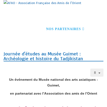
ACCUEIL
S'INSCRIRE À NOS ACTIVITÉS
DEVENIR MEMBRE
CONFÉRENCES
VOYAGES
VISITES GUIDÉES
NOS PARTENAIRES
CONTACT
Journée d'études au Musée Guimet :
Archéologie et histoire du Tadjikistan
Un événement du Musée national des arts asiatiques -
Guimet,
en partenariat avec l’Association des amis de l’Orient