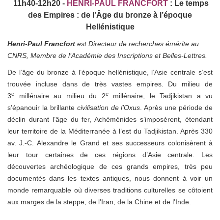
11h40-12h20 -
HENRI-PAUL FRANCFORT
:
Le temps
des Empires : de l’Âge du bronze à l’époque
Hellénistique
Henri-Paul Francfort
est Directeur de recherches émérite au
CNRS, Membre de l’Académie des Inscriptions et Belles-Lettres.
De l’âge du bronze à l’époque hellénistique, l’Asie centrale s’est
trouvée incluse dans de très vastes empires. Du milieu de
e
e
3
millénaire au milieu du 2
millénaire, le Tadjikistan a vu
s’épanouir la brillante
civilisation de l’Oxus
. Après une période de
déclin durant l’âge du fer, Achéménides s’imposèrent, étendant
leur territoire de la Méditerranée à l’est du Tadjikistan. Après 330
av. J.-C. Alexandre le Grand et ses successeurs colonisèrent à
leur tour certaines de ces régions d’Asie centrale. Les
découvertes archéologique de ces grands empires, très peu
documentés dans les textes antiques, nous donnent à voir un
monde remarquable où diverses traditions culturelles se côtoient
aux marges de la steppe, de l’Iran, de la Chine et de l’Inde.