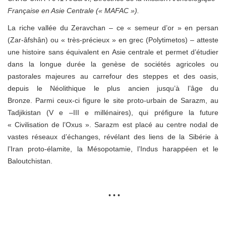
Française en Asie Centrale (« MAFAC »).
La riche vallée du Zeravchan – ce « semeur d’or » en persan
(Zar-âfshân) ou « très-précieux » en grec (Polytimetos) – atteste
une histoire sans équivalent en Asie centrale et permet d’étudier
dans la longue durée la genèse de sociétés agricoles ou
pastorales majeures au carrefour des steppes et des oasis,
depuis le Néolithique le plus ancien jusqu’à l’âge du
Bronze. Parmi ceux-ci figure le site proto-urbain de Sarazm, au
Tadjikistan (V e –III e millénaires), qui préfigure la future
« Civilisation de l’Oxus ». Sarazm est placé au centre nodal de
vastes réseaux d’échanges, révélant des liens de la Sibérie à
l’Iran proto-élamite, la Mésopotamie, l’Indus harappéen et le
Baloutchistan.
• • •