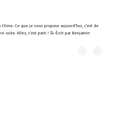
 Chine. Ce que je vous propose aujourd’hui, c’est de
ite. Allez, c’est parti ! 📝 Écrit par Benjamin
20 © AFAO - Association Française des Amis de l'Orient