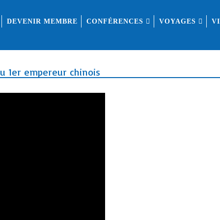
DEVENIR MEMBRE
CONFÉRENCES
VOYAGES
V
u 1er empereur chinois